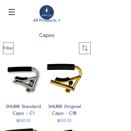
All Products >
Capos
Filter
SHUBB Standard
SHUBB Original
Capo - C1
Capo - C1B
Price
Price
฿850.00
฿850.00