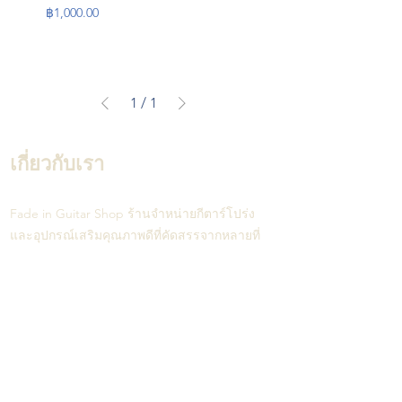
Price
฿1,000.00
1
/
1
เกี่ยวกับเรา
Fade in Guitar Shop ร้านจำหน่ายกีตาร์โปร่ง
และอุปกรณ์เสริมคุณภาพดีที่คัดสรรจากหลายที่
ทั่วโลก ทั้งกีตาร์โปร่ง ภาคไฟฟ้า สายสะพาย
ฯลฯ สินค้าทุกชิ้นได้รับการตรวจสอบและเซ็ตอัป
ให้เข้ากับผู้เล่นแต่ละท่านโดยช่างทำกีตาร์โปร่ง
มากประสบการณ์ นอกจากนี้ทางร้านยัง
สร้างสรรค์กีตาร์โปร่งแฮนด์เมดคุณภาพสูงที่จะ
ทำออกมาเพียงครั้งละตัว ดีไซน์แตกต่าง และมี
เพียงตัวเดียวในโลก