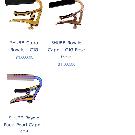
SHUBB Capo
SHUBB Royale
Royale - C1G
Capo - C1G Rose
Gold
Price
฿1,000.00
Price
฿1,000.00
SHUBB Royale
Paua Pearl Capo -
C1P