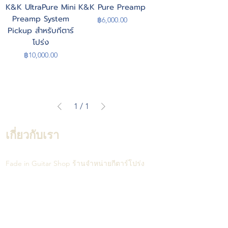
K&K UltraPure Mini
K&K Pure Preamp
Preamp System
Price
฿6,000.00
Pickup สำหรับกีตาร์
โปร่ง
Price
฿10,000.00
1
/
1
เกี่ยวกับเรา
Fade in Guitar Shop ร้านจำหน่ายกีตาร์โปร่ง
และอุปกรณ์เสริมคุณภาพดีที่คัดสรรจากหลายที่
ทั่วโลก ทั้งกีตาร์โปร่ง ภาคไฟฟ้า สายสะพาย
ฯลฯ สินค้าทุกชิ้นได้รับการตรวจสอบและเซ็ตอัป
ให้เข้ากับผู้เล่นแต่ละท่านโดยช่างทำกีตาร์โปร่ง
มากประสบการณ์ นอกจากนี้ทางร้านยัง