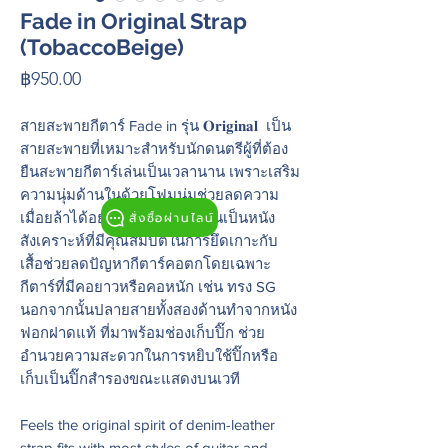
Fade in Original Strap
(TobaccoBeige)
Price
฿950.00
สายสะพายกีตาร์ Fade in รุ่น 𝐎𝐫𝐢𝐠𝐢𝐧𝐚𝐥 เป็น
สายสะพายที่เหมาะสำหรับนักดนตรีผู้ที่ต้อง
ยืนสะพายกีตาร์เล่นเป็นเวลานาน เพราะเสริม
ความนุ่มด้านในด้วยโฟมนุ่มช่วยลดความ
สั่งซื้อผ่านไลน์
เมื่อยล้าได้อย่างดี วัสดุฝั่งด้านในเป็นหนัง
สังเคราะห์ที่มีคุณสมบัติในการยึดเกาะกับ
เสื้อช่วยลดปัญหากีตาร์คอตกโดยเฉพาะ
กีตาร์ที่มีคอยาวหรือคอหนัก เช่น ทรง SG
นอกจากนั้นปลายสายทั้งสองด้านทำจากหนัง
ฟอกฝาดแท้ ที่มาพร้อมช่องเก็บปิ๊ก ช่วย
อำนวยความสะดวกในการหยิบใช้ปิ๊กหรือ
เก็บเป็นปิ๊กสำรองขณะแสดงบนเวที
Feels the original spirit of denim-leather
strap fits with most styles of guitar and