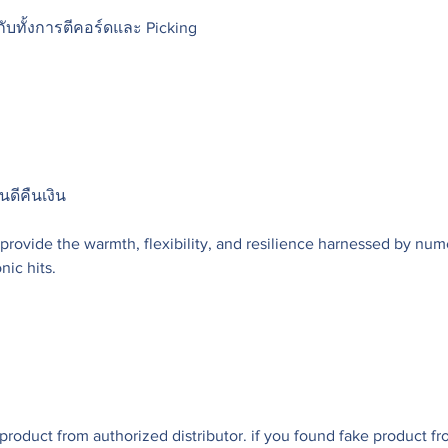
บทั้งการตีคอร์ดและ Picking
นดีคืนเงิน
rovide the warmth, flexibility, and resilience harnessed by num
nic hits.
duct from authorized distributor. if you found fake product fro