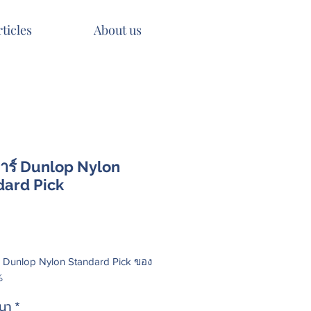
rticles
About us
ีตาร์ Dunlop Nylon
dard Pick
Price
ร์ Dunlop Nylon Standard Pick ของ
%
นา
*