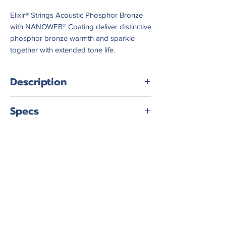
Elixir® Strings Acoustic Phosphor Bronze
with NANOWEB® Coating deliver distinctive
phosphor bronze warmth and sparkle
together with extended tone life.
Description
จุดเด่นของสาย Elixir Phosphor
Specs
Bronze NANOWEB
- ทำจาก ทองแดง 92% และ ดีบุก 8%
ขนาดของสาย
Light เบอร์ 12 เรียงสาย
และผสมฟอสฟอรัสในกระบวนการ
1-6 ตามลำดับ (12,16,24,32,42,53) >>
ผลิตสาย ซึ่งทำให้สายมีโทนอุ่น นุ่มลึก
เหมาะกับมืออาชีพ นักดนตรี
สุขุม แต่ยังคงความใสจากสายล่าง
String Gauge :
Light 12-53
(Rich & Full Tone) ถือว่าเป็นสายที่
(12,16,24,32,42,53)
พรีเมียมที่สุด
- เทคโนโลยีเคลือบแบบบาง
(NANOWEB) เคลือบสายทั้งชุดด้วย
Polymer ชนิดพิเศษ ยืดอายุการใช้งาน