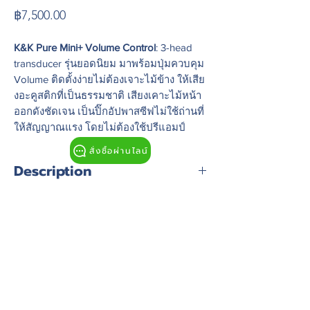
Price
฿7,500.00
K&K Pure Mini+ Volume Control
: 3-head
transducer รุ่นยอดนิยม มาพร้อมปุ่มควบคุม
Volume ติดตั้งง่ายไม่ต้องเจาะไม้ข้าง ให้เสีย
งอะคูสติกที่เป็นธรรมชาติ เสียงเคาะไม้หน้า
ออกดังชัดเจน เป็นปิ๊กอัปพาสซีฟไม่ใช้ถ่านที่
ให้สัญญาณแรง โดยไม่ต้องใช้ปรีแอมป์
สั่งซื้อผ่านไลน์
Description
Pure Mini + Volume Control
: 3-head
transducer for steel string acoustic
guitar
The Pure Pickup's position on the
bridge plate provides the perfect
balance of sound, picking up all the